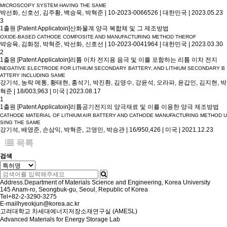
MICROSCOPY SYSTEM HAVING THE SAME
박선화, 신호선, 김주황, 백승욱, 박혁준
|
10-2023-0066526
|
대한민국
|
2023.05.23
3
1출원 [Patent Applicatoin]
산화물계 양극 복합체 및 그 제조방법
OXIDE-BASED CATHODE COMPOSITE AND MANUFACTURING METHOD THEROF
뱍숭육, 김화정, 박혁준, 박선화, 신호선
|
10-2023-0041964
|
대한민국
|
2023.03.30
2
1출원 [Patent Applicatoin]
리튬 이차 전지용 음극 및 이를 포함하는 리튬 이차 전지
NEGATIVE ELECTRODE FOR LITHIUM SECONDARY BATTERY, AND LITHIUM SECONDARY B
ATTERY INCLUDING SAME
강기석, 농락 메통, 황태현, 홍석기, 박진환, 김영수, 강윤석, 오라파, 윤갑인, 김지현, 박
혁준
|
18/003,963
|
미국
|
2023.08.17
1
1출원 [Patent Applicatoin]
리튬공기전지의 양극재료 및 이를 이용한 양극 제조방법
CATHODE MATERIAL OF LITHIUM AIR BATTERY AND CATHODE MANUFACTURING METHOD U
SING THE SAME
강기석, 배영준, 손삼익, 박혁준, 고영민, 박승관
|
16/950,426
|
미국
|
2021.12.23
목록
검색
Address.
Department of Materials Science and Engineering, Korea University
145 Anam-ro, Seongbuk-gu, Seoul, Republic of Korea
Tel
+82-2-3290-3275
E-mail
hyeokjun@korea.ac.kr
고려대학교 차세대에너지저장소재연구실 (AMESL)
Advanced Materials for Energy Storage Lab