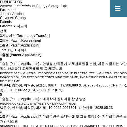
PUBLICATION
Advanced Materials for Energy Storage Lab.
Patents
Journal Articles
Cover Art Gallery
Patents
Patents 카테고리
전체
3기술이전 [Technology Transfer]
2등록 [Patent Registration]
1출원 [Patent Applicatoin]
Total 6건
1 페이지
1출원 [Patent Applicatoin]
6
1출원 [Patent Applicatoin]
고안정성 산화물계 고체전해질용 분말, 이를 포함하는 고안
정성 산화물계 고체전해질 및 그 제조방법
POWDER FOR HIGH STABILITY OXIDE-BASED SOLID ELECTROLYTE, HIGH STABILITY OXID
E-BASED SOLID ELECTROLYTE CONTAINING THE SAME, AND METHOD FOR MANUFACTURI
NG THE SAME
백승욱, 김화정, 박혁준, 신호선, 최민서
|
19/308,080 (US), 2025-120538 (CN)
|
미국,
중국
|
2025.06.22 (US), 2025.07.17 (CN)
5
1출원 [Patent Applicatoin]
기계화학적 질화리튬 합성 방법
MECHANOCHEMICAL SYNTHESIS OF LITHIUM NITRIDE
박윤수, 신하영, 박혁준, 박지혜
|
10-2025-0067391
|
대한민국
|
2025.05.23
4
1출원 [Patent Applicatoin]
전기화학반응 스캐닝 셀 및 그를 포함하는 전기화학반응 스
캐닝 시스템
SCANNING ELECTROCHEMICAL MICROSCOPY CELL AND SCANNING ELECTROCHEMICAL